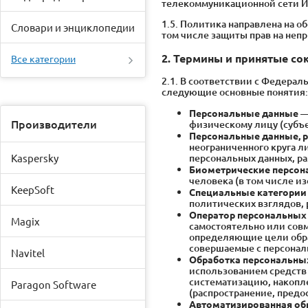
телекоммуникационной сети Инте
1.5. Политика направлена на 
Словари и энциклопедии
том числе защиты прав на неп
2. Термины и принятые с
Все категории
2.1. В соответствии с Федера
следующие основные понятия:
Персональные данные
—
Производители
физическому лицу (субъе
Персональные данные, 
неограниченного круга л
Kaspersky
персональных данных, р
Биометрические персон
человека (в том числе и
KeepSoft
Специальные категории
политических взглядов,
Оператор персональных 
Magix
самостоятельно или сов
определяющие цели обра
совершаемые с персона
Navitel
Обработка персональны
использованием средств 
систематизацию, накопле
Paragon Software
(распространение, предо
Автоматизированная об