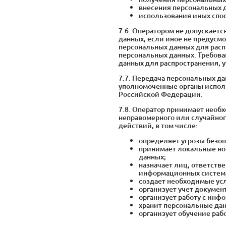
внесения персональных 
использования иных спо
7.6. Оператором не допускает
данных, если иное не предусм
персональных данных для расп
персональных данных. Требова
данных для распространения, 
7.7. Передача персональных д
уполномоченные органы исполн
Российской Федерации.
7.8. Оператор принимает необ
неправомерного или случайног
действий, в том числе:
определяет угрозы безоп
принимает локальные но
данных;
назначает лиц, ответств
информационных система
создает необходимые ус
организует учет докуме
организует работу с ин
хранит персональные дан
организует обучение ра