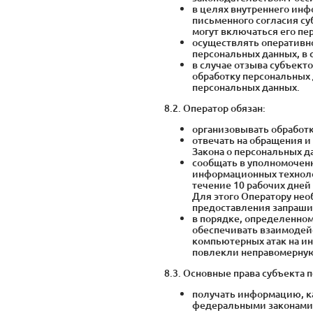
в целях внутреннего инф
письменного согласия су
могут включаться его пе
осуществлять оперативн
персональных данных, в 
в случае отзыва субъект
обработку персональных 
персональных данных.
8.2. Оператор обязан:
организовывать обработк
отвечать на обращения и
Закона о персональных д
сообщать в уполномоченн
информационных техноло
течение 10 рабочих дней 
Для этого Оператору нео
предоставления запраш
в порядке, определенно
обеспечивать взаимодей
компьютерных атак на и
повлекли неправомерную 
8.3. Основные права субъекта 
получать информацию, к
федеральными законами. 