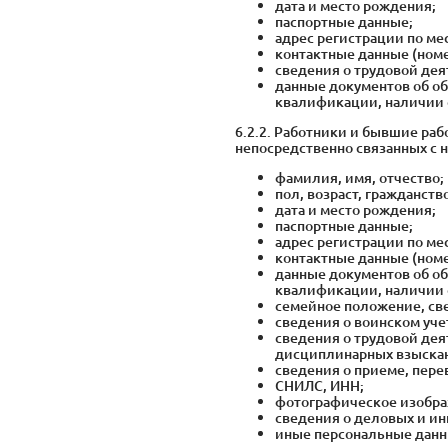
дата и место рождения;
паспортные данные;
адрес регистрации по ме
контактные данные (номе
сведения о трудовой де
данные документов об о
квалификации, наличии 
6.2.2. Работники и бывшие ра
непосредственно связанных с 
фамилия, имя, отчество;
пол, возраст, гражданств
дата и место рождения;
паспортные данные;
адрес регистрации по ме
контактные данные (номе
данные документов об о
квалификации, наличии 
семейное положение, све
сведения о воинском уче
сведения о трудовой дея
дисциплинарных взыска
сведения о приеме, пере
СНИЛС, ИНН;
фотографическое изобра
сведения о деловых и ин
иные персональные данны