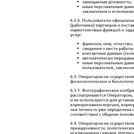
замещаемая должность;
иные персональные данн
заключения и исполнени
6.2.6. Пользователи официал
(работники) партнеров и пост
маркетинговых функций и задач
услуг:
фамилия, имя, отчество;
сведения о месте работ
контактные данные (теле
автоматически передавае
иные персональные данн
пользователей, заключе
6.3. Оператором не осуществл
физиологические и биологичес
6.3.1. Фотографические изобр
рассматриваются Оператором, 
и не используются для устано
корпоративном портале, корпо
чья личность уже определена 
соответствии с общими полож
6.4. Оператором не осуществл
принадлежности, политических
исключением случаев, предус